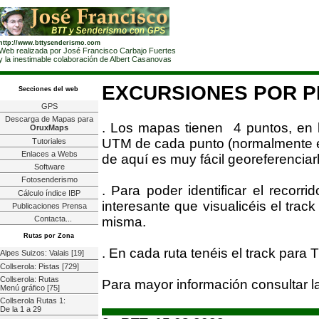
http://www.bttysenderismo.com
Web realizada por José Francisco Carbajo Fuertes
y la inestimable colaboración de Albert Casanovas
EXCURSIONES POR P
Secciones del web
GPS
Descarga de Mapas para
. Los mapas tienen 4 puntos, en 
OruxMaps
UTM de cada punto (normalmente est
Tutoriales
Enlaces a Webs
de aquí es muy fácil georeferenciarl
Software
Fotosenderismo
. Para poder identificar el recorr
Cálculo índice IBP
interesante que visualicéis el trac
Publicaciones Prensa
misma.
Contacta...
Rutas por Zona
. En cada ruta tenéis el track para
Alpes Suizos: Valais [19]
Collserola: Pistas [729]
Collserola: Rutas
Para mayor información consultar 
Menú gráfico [75]
Collserola Rutas 1:
De la 1 a 29