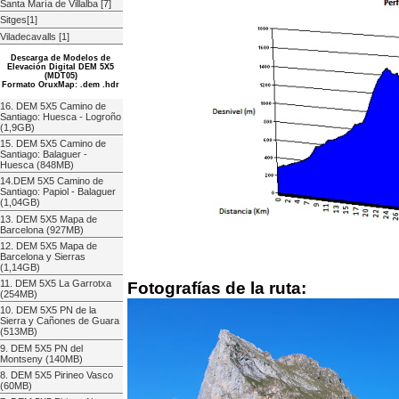
Santa María de Villalba [7]
Sitges[1]
Viladecavalls [1]
Descarga de Modelos de
Elevación Digital DEM 5X5
(MDT05)
Formato OruxMap: .dem .hdr
16. DEM 5X5 Camino de
Santiago: Huesca - Logroño
(1,9GB)
15. DEM 5X5 Camino de
Santiago: Balaguer -
Huesca (848MB)
14.DEM 5X5 Camino de
Santiago: Papiol - Balaguer
(1,04GB)
13. DEM 5X5 Mapa de
Barcelona (927MB)
12. DEM 5X5 Mapa de
Barcelona y Sierras
(1,14GB)
11. DEM 5X5 La Garrotxa
Fotografías de la ruta:
(254MB)
10. DEM 5X5 PN de la
Sierra y Cañones de Guara
(513MB)
9. DEM 5X5 PN del
Montseny (140MB)
8. DEM 5X5 Pirineo Vasco
(60MB)