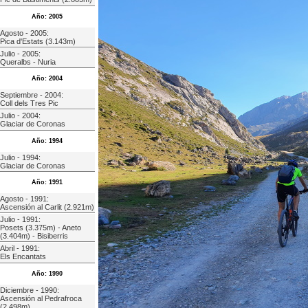
Año: 2005
Agosto - 2005:
Pica d'Estats (3.143m)
Julio - 2005:
Queralbs - Nuria
Año: 2004
Septiembre - 2004:
Coll dels Tres Pic
Julio - 2004:
Glaciar de Coronas
Año: 1994
Julio - 1994:
Glaciar de Coronas
Año: 1991
Agosto - 1991:
Ascensión al Carlit (2.921m)
Julio - 1991:
Posets (3.375m) - Aneto
(3.404m) - Bisiberris
Abril - 1991:
Els Encantats
Año: 1990
Diciembre - 1990:
Ascensión al Pedrafroca
(2.498m)