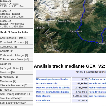
Etapa 14:
Isaba - Orreaga
72,92km. 3.381,12m.
Etapa 15:
Orreaga - Etxalar
68,08km. 2.541,90m.
Etapa 16:
Etxalar - Hondarribia
41,45km. 1.938,29m.
Desde El Papiol (en btt) a . . .
Can Bonastre (Piera)[1]
Castellvi de Rosanes [2]
Cerdanyola [1]
Collbató [14]
Corbera de Llobregat [1]
El Forat dels 4 Vents [40]
Gelida [4]
Analisis track mediante GEX_V2:
La Beguda Baixa [5]
Monistrol [16]
El Montseny [1]
Montserrat [2]
Olesa de Montserrat [7]
El Pago[1]
Sant Llorenç d'Hortons [2]
Sant Pau d'Ordal[1]
Sant Sadurni d'Anoia [4]