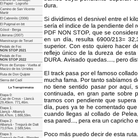
El Papiol - Logroño
dura.
Camino de San Vicente
Martir
Si dividimos el desnivel entre el ki
El Cabrerès (2006)
El Puigmal en btt
sería el indice de la pendiente del 
Gósol - Berga
PDF NON STOP, que se considera u
Lliterana (2007)
en un día, resulta 6900/213= 32,
Maestrazgo de Teruel
superior. Con esto quiero hacer d
Pedals de Foc
NON STOP 2021
reflejo único de la dureza de 
Pedals de Foc
DURA. Avisado quedas...., pero disfr
NON STOP 2022
Picos de Europa - Vuelta al
Macizo de los Urrieles
El track pasa por el famoso collado
Ruta de Don Quijote
mucha fama. Por tanto sabíamos do
Sierra del Cadí
no tiene sentido pasar por aquí, 
La Transpirenaica
continuada, en gran parte sobre 
Etapa 0:
Cap de Creus - Llancà
tramos con pendiente que supera 
29,45km. 771,46m.
día, pues ya te he comentado que
Etapa 1:
Llançà - Albanyà
cuando llegas al collado de Pelea
66,47km. 1.886,59m.
esa pared..., pera era un capricho 
Etapa 2:
Albanyà - Tregurà de Dalt
73,07km. 2.589,54m.
Poco más puedo decir de esta ruta.
Etapa 3:
Tregurà de Dalt - Planoles