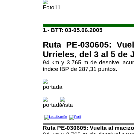
1.- BTT: 03-05.06.2005
Ruta PE-030605: Vuel
Urrieles, del 3 al 5 de 
94 km y 3.765 m de desnivel acumu
índice IBP de 287,31 puntos.
Ruta PE-030605: Vuelta al macizo c