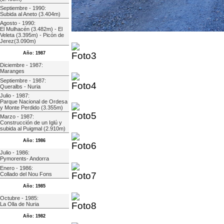
Septiembre - 1990:
Subida al Aneto (3.404m)
Agosto - 1990:
El Mulhacén (3.482m) - El
Veleta (3.395m) - Picón de
Jerez(3.090m)
Año: 1987
Diciembre - 1987:
Maranges
Septiembre - 1987:
Queralbs - Nuria
Julio - 1987:
Parque Nacional de Ordesa
y Monte Perdido (3.355m)
Marzo - 1987:
Construcción de un Iglú y
subida al Puigmal (2.910m)
Año: 1986
Julio - 1986:
Pymorents- Andorra
Enero - 1986:
Collado del Nou Fons
Año: 1985
Octubre - 1985:
La Olla de Nuria
Año: 1982