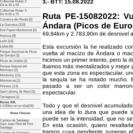
3.- BTT: 15.08.2022
Collserola Rutas 2:
De la 30 a 59
Collserola Rutas 3:
Ruta PE-15082022: Vu
De la 60 a 75
Comarca de l'Anoia [5]
Ándara (Picos de Euro
La Garrotxa [320]
Entr.Papiol-Montserrat [5]
69,84km y 2.783,90m de desnivel
Huesca [9]
León [16]
Esta excursión la he realizado co
Lleida [8]
Parque Nacional de Picos
vuelta al macizo de Ándara o mac
de Europa [3]
hicimos un primer intento, pero la d
Picos de Urbión [2]
ibamos más mentalizados y mejor p
Parque Natural del
Moncayo [2]
que esta zona es espectacular, un
Montseny [15]
la sequía se ha notado mucho. El
Montserrat [1]
pasado a ser un color marrono
Pirineos [13]
espectacular.
Sant Llorenç de Munt [2]
Tarragona [1]
Rutas XXL
Todo y que el desnivel acumulado 
(+100km en un día)[26]
una idea de lo dura que puede ser
Rutas Clásicas
puede ser la intensidad, que no se 
Camino de Santiago:
Sant Jean Pied de Port -
En esta ocasión, quiero resalta
Santiago
tramos cuya pendiente superan el
Camino de Santiago: