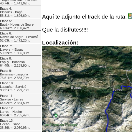
46,74km. 1.441,02m.
Etapa 4:
Planoles - Bagà
Aquí te adjunto el track de la ruta:
56,31km. 1.896,69m.
Etapa 5:
Bagà - Noves de Segre
69,36km. 2.150,47m.
Que la disfrutes!!!!
Etapa 6:
Noves de Segre - Llavorsí
52,63km. 1.472,26m.
Localización:
Etapa 7:
Llavorsí - Espuy
59,32km. 1.906,30m.
Etapa 8:
Espuy - Bonansa
64,40km. 2.139,90m.
Etapa 9:
Bonansa - Laspuña
76,51km. 2.558,70m.
Etapa 10:
Laspuña - Sarvisé
38,31km. 1.299,70m.
Etapa 11:
Sarvisé - Larres
64,02km. 2.354,50m.
Etapa 12:
Larres - Hecho
66,84km. 2.735,47m.
Etapa 13:
Hecho - Isaba
38,36km. 2.050,93m.