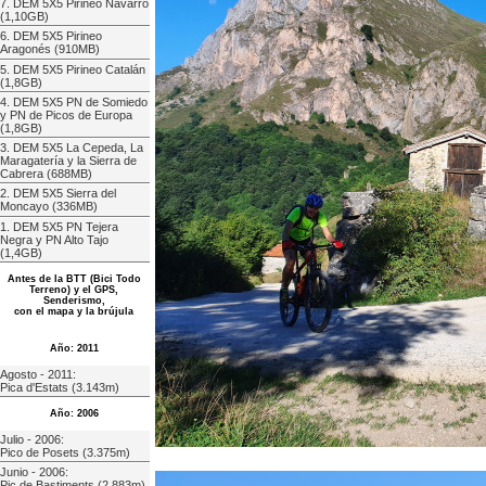
7. DEM 5X5 Pirineo Navarro
(1,10GB)
6. DEM 5X5 Pirineo
Aragonés (910MB)
5. DEM 5X5 Pirineo Catalán
(1,8GB)
4. DEM 5X5 PN de Somiedo
y PN de Picos de Europa
(1,8GB)
3. DEM 5X5 La Cepeda, La
Maragatería y la Sierra de
Cabrera (688MB)
2. DEM 5X5 Sierra del
Moncayo (336MB)
1. DEM 5X5 PN Tejera
Negra y PN Alto Tajo
(1,4GB)
Antes de la BTT (Bici Todo
Terreno) y el GPS,
Senderismo,
con el mapa y la brújula
Año: 2011
Agosto - 2011:
Pica d'Estats (3.143m)
Año: 2006
Julio - 2006:
Pico de Posets (3.375m)
Junio - 2006:
Pic de Bastiments (2.883m)