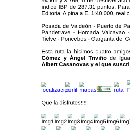
94 km y 3.765 m de desnivel acumu
índice IBP de 287,31 puntos. Para 
Editorial Alpina a E. 1:40.000, rea
Posada de Valdeón - Puerto de Pa
Pandetrave - Horcada Valcavao -
Tielve - Poncebos - Garganta del C
Esta ruta la hicimos cuatro amigo
Gómez y Ángel Triviño
de Igua
Albert Casanovas y el que suscr
Que la disfrutes!!!!