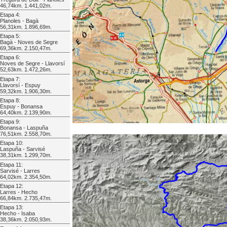
46,74km. 1.441,02m.
Etapa 4:
Planoles - Bagà
56,31km. 1.896,69m.
Etapa 5:
Bagà - Noves de Segre
69,36km. 2.150,47m.
Etapa 6:
Noves de Segre - Llavorsí
52,63km. 1.472,26m.
Etapa 7:
Llavorsí - Espuy
59,32km. 1.906,30m.
Etapa 8:
Espuy - Bonansa
64,40km. 2.139,90m.
Etapa 9:
Bonansa - Laspuña
76,51km. 2.558,70m.
Etapa 10:
Laspuña - Sarvisé
38,31km. 1.299,70m.
Etapa 11:
Sarvisé - Larres
64,02km. 2.354,50m.
Etapa 12:
Larres - Hecho
66,84km. 2.735,47m.
Etapa 13:
Hecho - Isaba
38,36km. 2.050,93m.