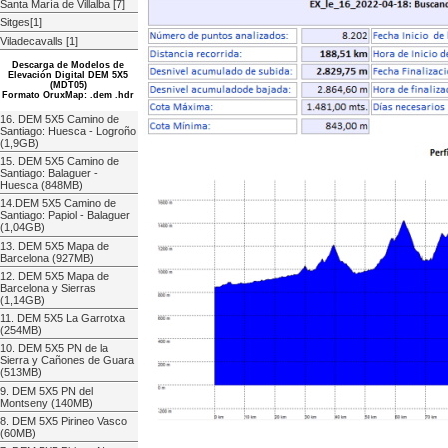
Santa María de Villalba [7]
Sitges[1]
Viladecavalls [1]
Descarga de Modelos de
Elevación Digital DEM 5X5
(MDT05)
Formato OruxMap: .dem .hdr
16. DEM 5X5 Camino de
Santiago: Huesca - Logroño
(1,9GB)
15. DEM 5X5 Camino de
Santiago: Balaguer -
Huesca (848MB)
14.DEM 5X5 Camino de
Santiago: Papiol - Balaguer
(1,04GB)
13. DEM 5X5 Mapa de
Barcelona (927MB)
12. DEM 5X5 Mapa de
Barcelona y Sierras
(1,14GB)
11. DEM 5X5 La Garrotxa
(254MB)
10. DEM 5X5 PN de la
Sierra y Cañones de Guara
(513MB)
9. DEM 5X5 PN del
Montseny (140MB)
8. DEM 5X5 Pirineo Vasco
(60MB)