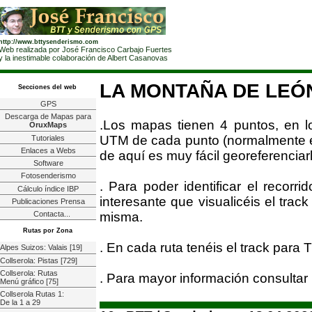
http://www.bttysenderismo.com
Web realizada por José Francisco Carbajo Fuertes
y la inestimable colaboración de Albert Casanovas
LA MONTAÑA DE LEÓ
Secciones del web
GPS
Descarga de Mapas para
.Los mapas tienen 4 puntos, en l
OruxMaps
UTM de cada punto (normalmente est
Tutoriales
Enlaces a Webs
de aquí es muy fácil georeferenciarl
Software
Fotosenderismo
. Para poder identificar el recorr
Cálculo índice IBP
interesante que visualicéis el trac
Publicaciones Prensa
misma.
Contacta...
Rutas por Zona
. En cada ruta tenéis el track para
Alpes Suizos: Valais [19]
Collserola: Pistas [729]
Collserola: Rutas
. Para mayor información consultar
Menú gráfico [75]
Collserola Rutas 1:
De la 1 a 29