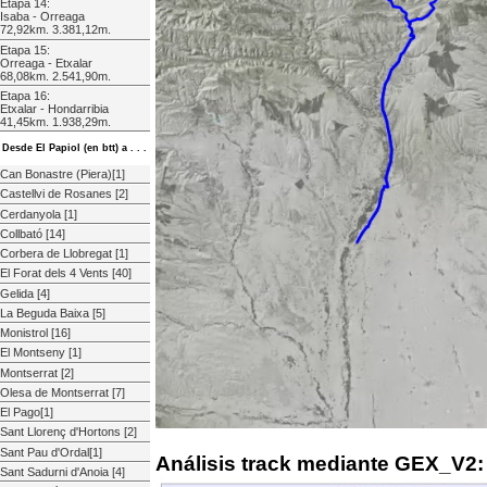
Etapa 14:
Isaba - Orreaga
72,92km. 3.381,12m.
Etapa 15:
Orreaga - Etxalar
68,08km. 2.541,90m.
Etapa 16:
Etxalar - Hondarribia
41,45km. 1.938,29m.
Desde El Papiol (en btt) a . . .
Can Bonastre (Piera)[1]
Castellvi de Rosanes [2]
Cerdanyola [1]
Collbató [14]
Corbera de Llobregat [1]
El Forat dels 4 Vents [40]
Gelida [4]
La Beguda Baixa [5]
Monistrol [16]
El Montseny [1]
Montserrat [2]
Olesa de Montserrat [7]
El Pago[1]
Sant Llorenç d'Hortons [2]
Sant Pau d'Ordal[1]
Análisis track mediante GEX_V2:
Sant Sadurni d'Anoia [4]