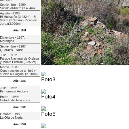
Septiembre - 1990:
Subida al Aneto (3.404m)
Agosto - 1990:
El Mulhacén (3.482m) - El
Veleta (3.395m) - Picón de
Jerez(3.090m)
Año: 1987
Diciembre - 1987:
Maranges
Septiembre - 1987:
Queralbs - Nuria
Julio - 1987:
Parque Nacional de Ordesa
y Monte Perdido (3.355m)
Marzo - 1987:
Construcción de un Iglú y
subida al Puigmal (2.910m)
Año: 1986
Julio - 1986:
Pymorents- Andorra
Enero - 1986:
Collado del Nou Fons
Año: 1985
Octubre - 1985:
La Olla de Nuria
Año: 1982