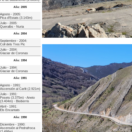
Año: 2005
Agosto - 2005:
Pica d'Estats (3.143m)
Julio - 2005:
Queralbs - Nuria
Año: 2004
Septiembre - 2004:
Coll dels Tres Pic
Julio - 2004:
Glaciar de Coronas
Año: 1994
Julio - 1994:
Glaciar de Coronas
Año: 1991
Agosto - 1991:
Ascensión al Carlit (2.921m)
Julio - 1991:
Posets (3.375m) - Aneto
(3.404m) - Bisiberris
Abril - 1991:
Els Encantats
Año: 1990
Diciembre - 1990:
Ascensión al Pedrafroca
(2.498m)