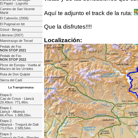
El Papiol - Logroño
Camino de San Vicente
Aquí te adjunto el track de la ruta:
Martir
El Cabrerès (2006)
El Puigmal en btt
Que la disfrutes!!!!
Gósol - Berga
Lliterana (2007)
Localización:
Maestrazgo de Teruel
Pedals de Foc
NON STOP 2021
Pedals de Foc
NON STOP 2022
Picos de Europa - Vuelta al
Macizo de los Urrieles
Ruta de Don Quijote
Sierra del Cadí
La Transpirenaica
Etapa 0:
Cap de Creus - Llancà
29,45km. 771,46m.
Etapa 1:
Llançà - Albanyà
66,47km. 1.886,59m.
Etapa 2:
Albanyà - Tregurà de Dalt
73,07km. 2.589,54m.
Etapa 3:
Tregurà de Dalt - Planoles