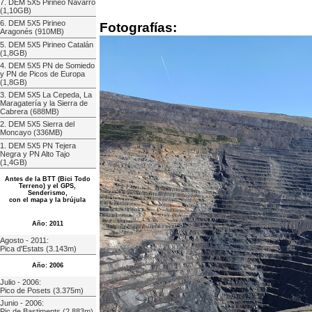
7. DEM 5X5 Pirineo Navarro
(1,10GB)
6. DEM 5X5 Pirineo
Fotografías:
Aragonés (910MB)
5. DEM 5X5 Pirineo Catalán
(1,8GB)
4. DEM 5X5 PN de Somiedo
y PN de Picos de Europa
(1,8GB)
3. DEM 5X5 La Cepeda, La
Maragatería y la Sierra de
Cabrera (688MB)
2. DEM 5X5 Sierra del
Moncayo (336MB)
1. DEM 5X5 PN Tejera
Negra y PN Alto Tajo
(1,4GB)
Antes de la BTT (Bici Todo
Terreno) y el GPS,
Senderismo,
con el mapa y la brújula
Año: 2011
Agosto - 2011:
Pica d'Estats (3.143m)
Año: 2006
Julio - 2006:
Pico de Posets (3.375m)
Junio - 2006:
Pic de Bastiments (2.883m)