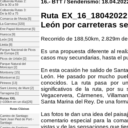
16.- BTT / Senderismo: 18.04.202
Collserola Rutas 2:
De la 30 a 59
Collserola Rutas 3:
Ruta EX_16_18042022:
De la 60 a 75
Comarca de l'Anoia [5]
León por carreteras s
La Garrotxa [320]
Entr.Papiol-Montserrat [5]
Huesca [9]
Recorrido de 188,50km, 2.829m de
León [16]
Lleida [8]
Parque Nacional de Picos
Es una propuesta diferente al real
de Europa [3]
casos muy secundarias, hasta el pu
Picos de Urbión [2]
Parque Natural del
Moncayo [2]
En esta ocasión he salido de Santa
Montseny [15]
León. He pasado por mucho pueb
Montserrat [1]
conocidos. La ruta pasa por 
Pirineos [13]
significativos de la ruta, por su
Sant Llorenç de Munt [2]
Tarragona [1]
Vegacervera, Cármenes, Villaman
Rutas XXL
Santa Marina del Rey. De una forma
(+100km en un día)[26]
Rutas Clásicas
Las fotos te dan una idea del paisa
Camino de Santiago:
Sant Jean Pied de Port -
comentario especial para la comar
Santiago
vistas y de las sensaciones que tie
Camino de Santiago: