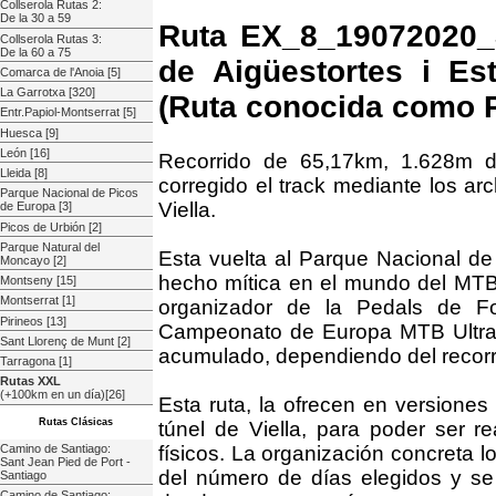
Collserola Rutas 2:
De la 30 a 59
Ruta EX_8_19072020_3
Collserola Rutas 3:
De la 60 a 75
de Aigüestortes i Es
Comarca de l'Anoia [5]
La Garrotxa [320]
(Ruta conocida como 
Entr.Papiol-Montserrat [5]
Huesca [9]
León [16]
Recorrido de 65,17km, 1.628m d
Lleida [8]
corregido el track mediante los a
Parque Nacional de Picos
Viella.
de Europa [3]
Picos de Urbión [2]
Parque Natural del
Esta vuelta al Parque Nacional de
Moncayo [2]
hecho mítica en el mundo del MTB,
Montseny [15]
Montserrat [1]
organizador de la Pedals de F
Pirineos [13]
Campeonato de Europa MTB Ultra
Sant Llorenç de Munt [2]
acumulado, dependiendo del recorr
Tarragona [1]
Rutas XXL
(+100km en un día)[26]
Esta ruta, la ofrecen en versiones
Rutas Clásicas
túnel de Viella, para poder ser re
Camino de Santiago:
físicos. La organización concreta 
Sant Jean Pied de Port -
del número de días elegidos y se 
Santiago
Camino de Santiago: