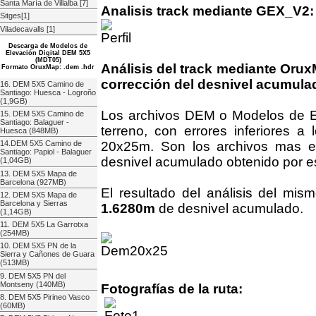
Santa María de Villalba [7]
Analisis track mediante GEX_V2:
Sitges[1]
Viladecavalls [1]
Descarga de Modelos de
Elevación Digital DEM 5X5
(MDT05)
Análisis del track mediante Oru
Formato OruxMap: .dem .hdr
corrección del desnivel acumula
16. DEM 5X5 Camino de
Santiago: Huesca - Logroño
(1,9GB)
Los archivos DEM o Modelos de Ele
15. DEM 5X5 Camino de
Santiago: Balaguer -
terreno, con errores inferiores 
Huesca (848MB)
20x25m. Son los archivos mas ex
14.DEM 5X5 Camino de
Santiago: Papiol - Balaguer
desnivel acumulado obtenido por es
(1,04GB)
13. DEM 5X5 Mapa de
Barcelona (927MB)
El resultado del análisis del mi
12. DEM 5X5 Mapa de
Barcelona y Sierras
1.6280m
de desnivel acumulado.
(1,14GB)
11. DEM 5X5 La Garrotxa
(254MB)
10. DEM 5X5 PN de la
Sierra y Cañones de Guara
(513MB)
9. DEM 5X5 PN del
Montseny (140MB)
Fotografías de la ruta:
8. DEM 5X5 Pirineo Vasco
(60MB)