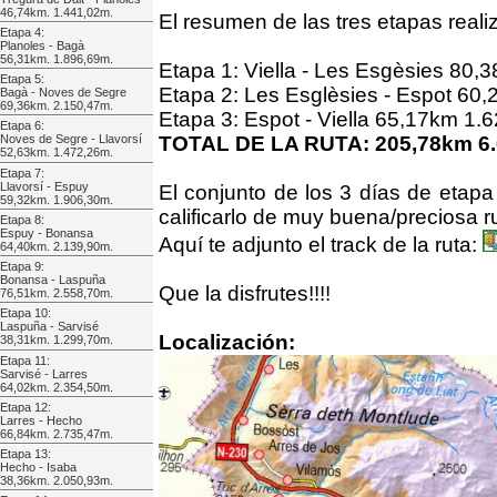
46,74km. 1.441,02m.
El resumen de las tres etapas realiz
Etapa 4:
Planoles - Bagà
56,31km. 1.896,69m.
Etapa 1: Viella - Les Esgèsies 80,
Etapa 5:
Etapa 2: Les Esglèsies - Espot 60
Bagà - Noves de Segre
69,36km. 2.150,47m.
Etapa 3: Espot - Viella 65,17km 1.
Etapa 6:
TOTAL DE LA RUTA: 205,78km 6.
Noves de Segre - Llavorsí
52,63km. 1.472,26m.
Etapa 7:
Llavorsí - Espuy
El conjunto de los 3 días de etapa
59,32km. 1.906,30m.
calificarlo de muy buena/preciosa r
Etapa 8:
Espuy - Bonansa
Aquí te adjunto el track de la ruta:
64,40km. 2.139,90m.
Etapa 9:
Bonansa - Laspuña
Que la disfrutes!!!!
76,51km. 2.558,70m.
Etapa 10:
Laspuña - Sarvisé
Localización:
38,31km. 1.299,70m.
Etapa 11:
Sarvisé - Larres
64,02km. 2.354,50m.
Etapa 12:
Larres - Hecho
66,84km. 2.735,47m.
Etapa 13:
Hecho - Isaba
38,36km. 2.050,93m.