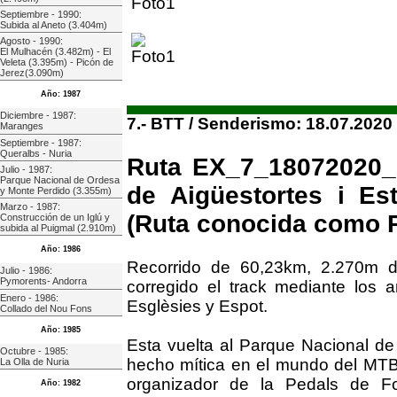
Septiembre - 1990:
Subida al Aneto (3.404m)
Agosto - 1990:
El Mulhacén (3.482m) - El
Veleta (3.395m) - Picón de
Jerez(3.090m)
Año: 1987
Diciembre - 1987:
7.- BTT / Senderismo: 18.07.2020
Maranges
Septiembre - 1987:
Queralbs - Nuria
Ruta EX_7_18072020_2
Julio - 1987:
Parque Nacional de Ordesa
de Aigüestortes i Es
y Monte Perdido (3.355m)
Marzo - 1987:
(Ruta conocida como 
Construcción de un Iglú y
subida al Puigmal (2.910m)
Año: 1986
Recorrido de 60,23km, 2.270m d
Julio - 1986:
Pymorents- Andorra
corregido el track mediante los 
Enero - 1986:
Esglèsies y Espot.
Collado del Nou Fons
Año: 1985
Esta vuelta al Parque Nacional de
Octubre - 1985:
hecho mítica en el mundo del MTB,
La Olla de Nuria
organizador de la Pedals de F
Año: 1982