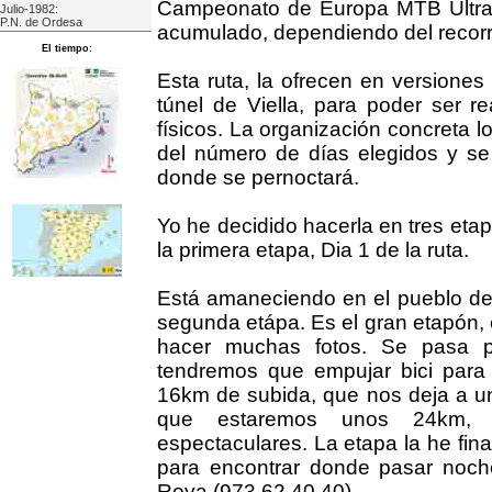
Campeonato de Europa MTB Ultra
Julio-1982:
P.N. de Ordesa
acumulado, dependiendo del recorr
El tiempo:
Esta ruta, la ofrecen en versiones
túnel de Viella, para poder ser re
físicos. La organización concreta 
del número de días elegidos y se 
donde se pernoctará.
Yo he decidido hacerla en tres etap
la primera etapa, Dia 1 de la ruta.
Está amaneciendo en el pueblo de 
segunda etápa. Es el gran etapón, en
hacer muchas fotos. Se pasa po
tendremos que empujar bici para 
16km de subida, que nos deja a un
que estaremos unos 24km, d
espectaculares. La etapa la he fi
para encontrar donde pasar noche
Roya (973 62 40 40)