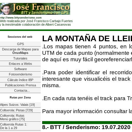
http://www.bttysenderismo.com
Web realizada por José Francisco Carbajo Fuertes
y la inestimable colaboración de Albert Casanovas
LA MONTAÑA DE LLE
Secciones del web
GPS
.Los mapas tienen 4 puntos, en l
Descarga de Mapas para
UTM de cada punto (normalmente est
OruxMaps
de aquí es muy fácil georeferenciarl
Tutoriales
Enlaces a Webs
Software
.Para poder identificar el recorr
Fotosenderismo
interesante que visualicéis el trac
Cálculo índice IBP
misma.
Publicaciones Prensa
Contacta...
.En cada ruta tenéis el track para 
Rutas por Zona
Alpes Suizos: Valais [19]
Para mayor información consultar 
Collserola: Pistas [729]
Collserola: Rutas
Menú gráfico [75]
Collserola Rutas 1:
8.- BTT / Senderismo: 19.07.2020
De la 1 a 29