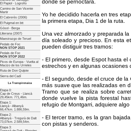
donde se pernoctará.
El Papiol - Logroño
Camino de San Vicente
Martir
Yo he decidido hacerla en tres etap
El Cabrerès (2006)
la primera etapa, Dia 1 de la ruta.
El Puigmal en btt
Gósol - Berga
Una vez almorzado y preparada la b
Lliterana (2007)
Maestrazgo de Teruel
día soleado y precioso. En esta et
Pedals de Foc
pueden distiguir tres tramos:
NON STOP 2021
Pedals de Foc
NON STOP 2022
- El primero, desde Espot hasta el
Picos de Europa - Vuelta al
estrechos y en algunas ocasiones 
Macizo de los Urrieles
Ruta de Don Quijote
Sierra del Cadí
- El segundo, desde el cruce de la
La Transpirenaica
más suave que las realizadas en dí
Etapa 0:
Tramo que se realiza sobre carret
Cap de Creus - Llancà
donde vuelve la pista forestal has
29,45km. 771,46m.
Etapa 1:
refugio de Montgarri, adquiere algo
Llançà - Albanyà
66,47km. 1.886,59m.
Etapa 2:
- El tercer tramo, es la gran bajad
Albanyà - Tregurà de Dalt
73,07km. 2.589,54m.
con pistas y senderos.
Etapa 3:
Tregurà de Dalt - Planoles