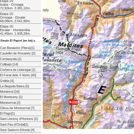
Etapa 14:
Isaba - Orreaga
72,92km. 3.381,12m.
Etapa 15:
Orreaga - Etxalar
68,08km. 2.541,90m.
Etapa 16:
Etxalar - Hondarribia
41,45km. 1.938,29m.
Desde El Papiol (en btt) a . . .
Can Bonastre (Piera)[1]
Castellvi de Rosanes [2]
Cerdanyola [1]
Collbató [14]
Corbera de Llobregat [1]
El Forat dels 4 Vents [40]
Gelida [4]
La Beguda Baixa [5]
Monistrol [16]
El Montseny [1]
Montserrat [2]
Olesa de Montserrat [7]
El Pago[1]
Sant Llorenç d'Hortons [2]
Sant Pau d'Ordal[1]
Sant Sadurni d'Anoia [4]