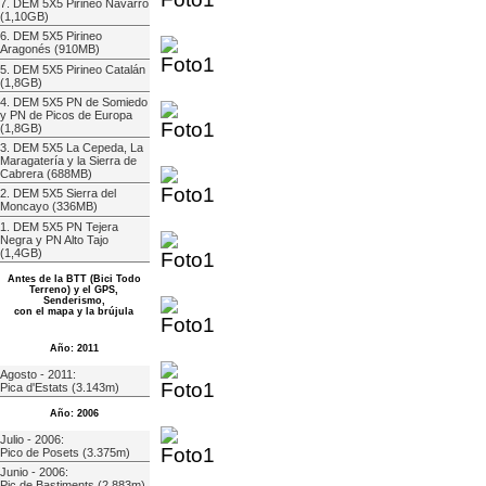
7. DEM 5X5 Pirineo Navarro
(1,10GB)
6. DEM 5X5 Pirineo
Aragonés (910MB)
5. DEM 5X5 Pirineo Catalán
(1,8GB)
4. DEM 5X5 PN de Somiedo
y PN de Picos de Europa
(1,8GB)
3. DEM 5X5 La Cepeda, La
Maragatería y la Sierra de
Cabrera (688MB)
2. DEM 5X5 Sierra del
Moncayo (336MB)
1. DEM 5X5 PN Tejera
Negra y PN Alto Tajo
(1,4GB)
Antes de la BTT (Bici Todo
Terreno) y el GPS,
Senderismo,
con el mapa y la brújula
Año: 2011
Agosto - 2011:
Pica d'Estats (3.143m)
Año: 2006
Julio - 2006:
Pico de Posets (3.375m)
Junio - 2006:
Pic de Bastiments (2.883m)