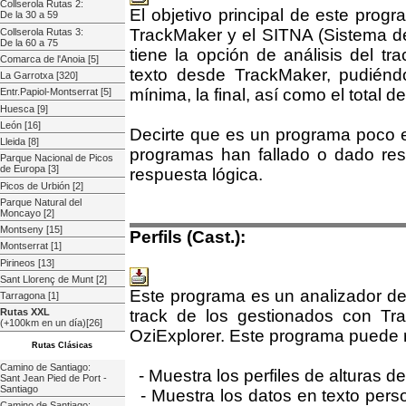
Collserola Rutas 2:
El objetivo principal de este progr
De la 30 a 59
TrackMaker y el SITNA (Sistema de
Collserola Rutas 3:
De la 60 a 75
tiene la opción de análisis del t
Comarca de l'Anoia [5]
texto desde TrackMaker, pudiéndos
La Garrotxa [320]
mínima, la final, así como el total d
Entr.Papiol-Montserrat [5]
Huesca [9]
León [16]
Decirte que es un programa poco e
Lleida [8]
programas han fallado o dado res
Parque Nacional de Picos
de Europa [3]
respuesta lógica.
Picos de Urbión [2]
Parque Natural del
Moncayo [2]
Montseny [15]
Perfils (Cast.):
Montserrat [1]
Pirineos [13]
Sant Llorenç de Munt [2]
Este programa es un analizador de
Tarragona [1]
track de los gestionados con Tr
Rutas XXL
(+100km en un día)[26]
OziExplorer. Este programa puede re
Rutas Clásicas
Camino de Santiago:
- Muestra los perfiles de alturas d
Sant Jean Pied de Port -
Santiago
- Muestra los datos en texto perso
Camino de Santiago: