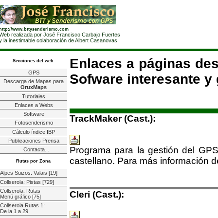
http://www.bttysenderismo.com
Web realizada por José Francisco Carbajo Fuertes
y la inestimable colaboración de Albert Casanovas
Enlaces a páginas de
Secciones del web
GPS
Sofware interesante y 
Descarga de Mapas para
OruxMaps
Tutoriales
Enlaces a Webs
Software
TrackMaker (Cast.):
Fotosenderismo
Cálculo índice IBP
Publicaciones Prensa
Programa para la gestión del GPS
Contacta...
castellano. Para más información d
Rutas por Zona
Alpes Suizos: Valais [19]
Collserola: Pistas [729]
Collserola: Rutas
Cleri (Cast.):
Menú gráfico [75]
Collserola Rutas 1:
De la 1 a 29