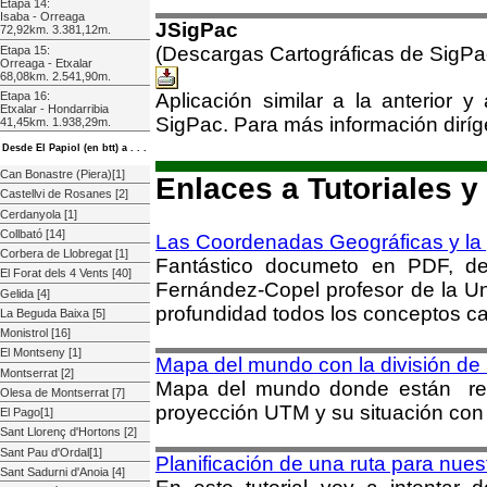
Etapa 14:
Isaba - Orreaga
JSigPac
72,92km. 3.381,12m.
(Descargas Cartográficas de SigPa
Etapa 15:
Orreaga - Etxalar
68,08km. 2.541,90m.
Etapa 16:
Aplicación similar a la anterior 
Etxalar - Hondarribia
SigPac. Para más información diríge
41,45km. 1.938,29m.
Desde El Papiol (en btt) a . . .
Can Bonastre (Piera)[1]
Enlaces a Tutoriales 
Castellvi de Rosanes [2]
Cerdanyola [1]
Collbató [14]
Las Coordenadas Geográficas y la
Corbera de Llobregat [1]
Fantástico documeto en PDF, de
El Forat dels 4 Vents [40]
Fernández-Copel profesor de la Uni
Gelida [4]
profundidad todos los conceptos ca
La Beguda Baixa [5]
Monistrol [16]
El Montseny [1]
Mapa del mundo con la división de
Montserrat [2]
Mapa del mundo donde están ref
Olesa de Montserrat [7]
proyección UTM y su situación con 
El Pago[1]
Sant Llorenç d'Hortons [2]
Sant Pau d'Ordal[1]
Planificación de una ruta para nue
Sant Sadurni d'Anoia [4]