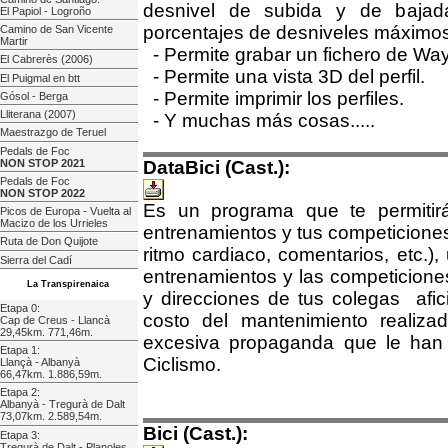
desnivel de subida y de bajad
El Papiol - Logroño
porcentajes de desniveles máximos 
Camino de San Vicente
Martir
- Permite grabar un fichero de Wayp
El Cabrerès (2006)
- Permite una vista 3D del perfil.
El Puigmal en btt
- Permite imprimir los perfiles.
Gósol - Berga
Lliterana (2007)
- Y muchas más cosas.....
Maestrazgo de Teruel
Pedals de Foc
NON STOP 2021
DataBici (Cast.):
Pedals de Foc
NON STOP 2022
Es un programa que te permitirá
Picos de Europa - Vuelta al
Macizo de los Urrieles
entrenamientos y tus competiciones
Ruta de Don Quijote
ritmo cardiaco, comentarios, etc.),
Sierra del Cadí
entrenamientos y las competiciones
La Transpirenaica
y direcciones de tus colegas afic
Etapa 0:
costo del mantenimiento realiza
Cap de Creus - Llancà
29,45km. 771,46m.
excesiva propaganda que le han
Etapa 1:
Ciclismo.
Llançà - Albanyà
66,47km. 1.886,59m.
Etapa 2:
Albanyà - Tregurà de Dalt
73,07km. 2.589,54m.
Bici (Cast.):
Etapa 3:
Tregurà de Dalt - Planoles