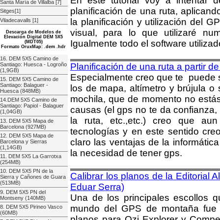
En este tutorial voy a intentar d
Santa María de Villalba [7]
planificación de una ruta, aplica
Sitges[1]
la planificación y utilización del
Viladecavalls [1]
visual, para lo que utilizaré nu
Descarga de Modelos de
Elevación Digital DEM 5X5
Igualmente todo el software utiliz
(MDT05)
Formato OruxMap: .dem .hdr
16. DEM 5X5 Camino de
Santiago: Huesca - Logroño
Planificación de una ruta a partir de
(1,9GB)
Especialmente creo que te puede se
15. DEM 5X5 Camino de
Santiago: Balaguer -
los de mapa, altímetro y brújula o 
Huesca (848MB)
mochila, que de momento no estás 
14.DEM 5X5 Camino de
Santiago: Papiol - Balaguer
causas (el gps no te da confianza,
(1,04GB)
la ruta, etc.,etc.) creo que a
13. DEM 5X5 Mapa de
Barcelona (927MB)
tecnologías y en este sentido cre
12. DEM 5X5 Mapa de
claro las ventajas de la informátic
Barcelona y Sierras
(1,14GB)
la necesidad de tener gps.
11. DEM 5X5 La Garrotxa
(254MB)
10. DEM 5X5 PN de la
Calibrar los planos de la Editorial 
Sierra y Cañones de Guara
(513MB)
Eduar Serra)
9. DEM 5X5 PN del
Una de los principales escollos 
Montseny (140MB)
mundo del GPS de montaña fue qu
8. DEM 5X5 Pirineo Vasco
(60MB)
planos para Ozi Explorer y Compe,