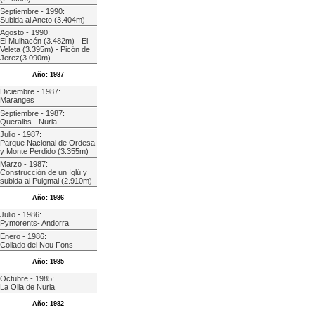
Septiembre - 1990:
Subida al Aneto (3.404m)
Agosto - 1990:
El Mulhacén (3.482m) - El
Veleta (3.395m) - Picón de
Jerez(3.090m)
Año: 1987
Diciembre - 1987:
Maranges
Septiembre - 1987:
Queralbs - Nuria
Julio - 1987:
Parque Nacional de Ordesa
y Monte Perdido (3.355m)
Marzo - 1987:
Construcción de un Iglú y
subida al Puigmal (2.910m)
Año: 1986
Julio - 1986:
Pymorents- Andorra
Enero - 1986:
Collado del Nou Fons
Año: 1985
Octubre - 1985:
La Olla de Nuria
Año: 1982