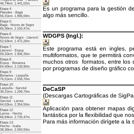
46,74km. 1.441,02m.
Es un programa para la gestión de 
Etapa 4:
Planoles - Bagà
algo más sencillo.
56,31km. 1.896,69m.
Etapa 5:
Bagà - Noves de Segre
69,36km. 2.150,47m.
Etapa 6:
WDGPS (Ingl.):
Noves de Segre - Llavorsí
52,63km. 1.472,26m.
Etapa 7:
Este programa está en ingles, pe
Llavorsí - Espuy
59,32km. 1.906,30m.
multiformatos, que te permitirá con
Etapa 8:
muchos otros formatos, entre los 
Espuy - Bonansa
64,40km. 2.139,90m.
por programas de diseño gráfico co
Etapa 9:
Bonansa - Laspuña
76,51km. 2.558,70m.
Etapa 10:
DeCaSP
Laspuña - Sarvisé
38,31km. 1.299,70m.
(Descargas Cartográficas de SigPa
Etapa 11:
Sarvisé - Larres
64,02km. 2.354,50m.
Aplicación para obtener mapas di
Etapa 12:
Larres - Hecho
fantástica por la flexibilidad que n
66,84km. 2.735,47m.
Para más información dirígete a la s
Etapa 13:
Hecho - Isaba
38,36km. 2.050,93m.