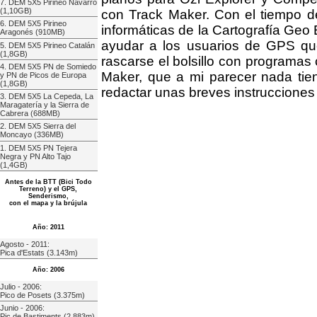
7. DEM 5X5 Pirineo Navarro
(1,10GB)
con Track Maker. Con el tiempo de
6. DEM 5X5 Pirineo
informáticas de la Cartografía Geo Es
Aragonés (910MB)
ayudar a los usuarios de GPS que 
5. DEM 5X5 Pirineo Catalán
(1,8GB)
rascarse el bolsillo con programas c
4. DEM 5X5 PN de Somiedo
Maker, que a mi parecer nada tie
y PN de Picos de Europa
(1,8GB)
redactar unas breves instrucciones 
3. DEM 5X5 La Cepeda, La
Maragatería y la Sierra de
Cabrera (688MB)
2. DEM 5X5 Sierra del
Moncayo (336MB)
1. DEM 5X5 PN Tejera
Negra y PN Alto Tajo
(1,4GB)
Antes de la BTT (Bici Todo
Terreno) y el GPS,
Senderismo,
con el mapa y la brújula
Año: 2011
Agosto - 2011:
Pica d'Estats (3.143m)
Año: 2006
Julio - 2006:
Pico de Posets (3.375m)
Junio - 2006:
Pic de Bastiments (2.883m)