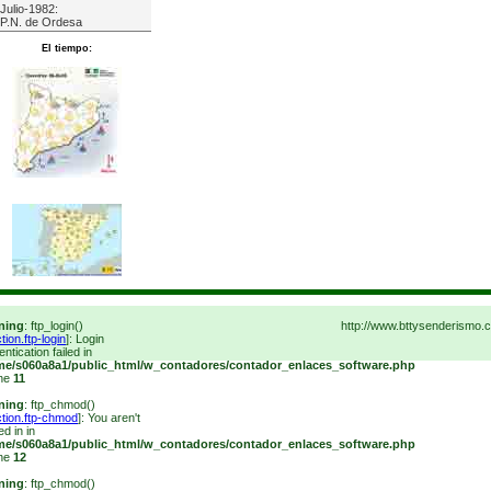
Julio-1982:
P.N. de Ordesa
El tiempo:
ning
: ftp_login()
http://www.bttysenderism
tion.ftp-login
]: Login
entication failed in
me/s060a8a1/public_html/w_contadores/contador_enlaces_software.php
ine
11
ning
: ftp_chmod()
ction.ftp-chmod
]: You aren't
ed in in
me/s060a8a1/public_html/w_contadores/contador_enlaces_software.php
ine
12
ning
: ftp_chmod()