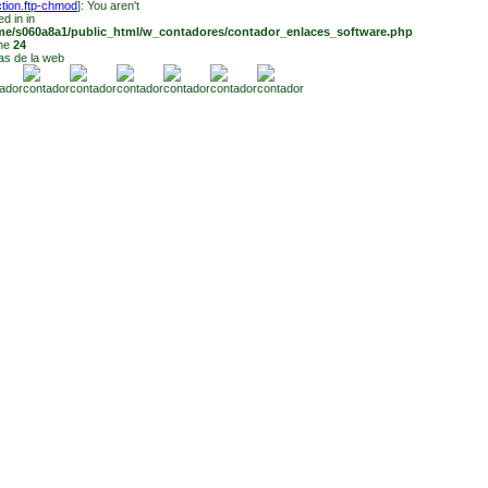
ction.ftp-chmod
]: You aren't
ed in in
me/s060a8a1/public_html/w_contadores/contador_enlaces_software.php
ine
24
tas de la web